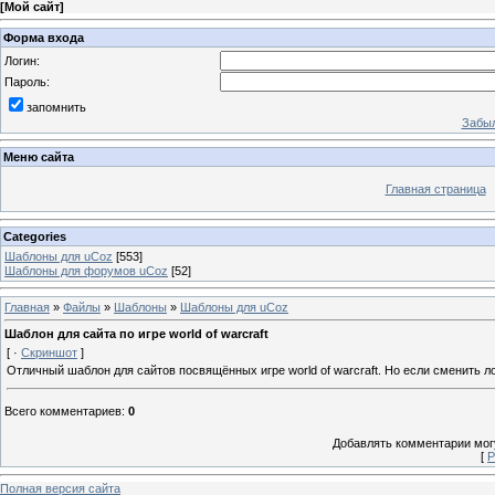
[
Мой сайт
]
Форма входа
Логин:
Пароль:
запомнить
Забыл
Меню сайта
Главная страница
Categories
Шаблоны для uCoz
[553]
Шаблоны для форумов uCoz
[52]
Главная
»
Файлы
»
Шаблоны
»
Шаблоны для uCoz
Шаблон для сайта по игре world of warcraft
[ ·
Скриншот
]
Отличный шаблон для сайтов посвящённых игре world of warcraft. Но если сменить ло
Всего комментариев
:
0
Добавлять комментарии могу
[
Р
Полная версия сайта