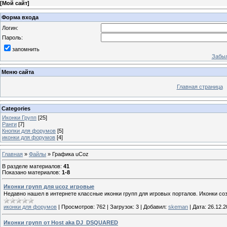
[
Мой сайт
]
Форма входа
Логин:
Пароль:
запомнить
Забыл
Меню сайта
Главная страница
Categories
Иконки Групп
[25]
Ранги
[7]
Кнопки для форумов
[5]
иконки для форумов
[4]
Главная
»
Файлы
» Графика uCoz
В разделе материалов
:
41
Показано материалов
:
1-8
Иконки групп для ucoz игровые
Недавно нашел в интернете классные иконки групп для игровых порталов. Иконки со
иконки для форумов
|
Просмотров:
762
|
Загрузок:
3
|
Добавил:
skeman
|
Дата:
26.12.2
Иконки групп от Host aka DJ_DSQUARED