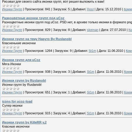
Рисовал для своего сайта иконки групп, вот решил выложить к вам!
Иконки Групп
|
Просмотров:
841
|
Загрузок:
5
|
Добавил:
Host
|
Дата:
15.12.2010
|
Комм
Разноцветные иконки групп под uCoz
Разноцветные иконки групп под uCoz. PSD нет, в архиве только иконки в формате pn
Иконки Групп
|
Просмотров:
829
|
Загрузок:
8
|
Добавил:
skeman
|
Дата:
27.07.2010
|
Ко
Иконки групп на тему Наруто By Ruslanobl
Класненькие иконочки
Иконки Групп
|
Просмотров:
1264
|
Загрузок:
9
|
Добавил:
St1m
|
Дата:
11.06.2010
|
Ком
Иконки групп для uCoz
Мега Иконки
Иконки Групп
|
Просмотров:
938
|
Загрузок:
3
|
Добавил:
St1m
|
Дата:
11.06.2010
|
Комм
Иконки групп by Ruslanobl
Иконки групп by Ruslanobl
Иконки Групп
|
Просмотров:
651
|
Загрузок:
1
|
Добавил:
St1m
|
Дата:
11.06.2010
|
Комм
icons for ucoz-load
Супер иконки
Иконки Групп
|
Просмотров:
915
|
Загрузок:
4
|
Добавил:
St1m
|
Дата:
11.06.2010
|
Комм
Иконки групп by KilleRR v.2
Класные иконочки